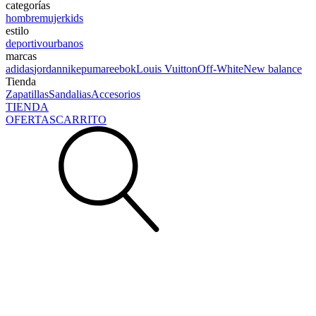
categorías
hombre
mujer
kids
estilo
deportivo
urbanos
marcas
adidas
jordan
nike
puma
reebok
Louis Vuitton
Off-White
New balance
Tienda
Zapatillas
Sandalias
Accesorios
TIENDA
OFERTAS
CARRITO
Buscar: