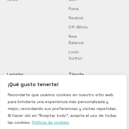
Puma
Reebok
Off-White
New
Balance
Louis
Vuitton
Legales
Tienda
¡Qué gusto tenerte!
Política de cookies
Mi cuenta
Política de privacidad
Mi carrito
Recordarte que usamos cookies en nuestro sitio web
para brindarte una experiencia más personalizada y
Términos y condiciones
Finalizar
compra
mejor, recordando sus preferencias y visitas repetidas.
Al hacer clic en "Aceptar todo", acepta el uso de todas
las cookies.
Política de cookies