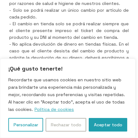
por razones de salud e higiene de nuestros clientes.
- Solo se podrá realizar un único cambio por artículo de
cada pedido.
- El cambio en tienda solo se podrá realizar siempre que
el cliente presente impreso el ticket de compra del
producto y su DNI al momento del cambio en tienda.
- No aplica devolución de dinero en tiendas físicas. En el
caso que el cliente desista del cambio de producto y
solicite la devolución de su dinero, deberá escribirnos a
nuestro correo para iniciar el proceso de devolución del
¡Qué gusto tenerte!
producto y su respectivo reembolso.
Recordarte que usamos cookies en nuestro sitio web
Devolución de una compra online
para brindarte una experiencia más personalizada y
mejor, recordando sus preferencias y visitas repetidas.
Productos dañados o defectuosos:
Al hacer clic en "Aceptar todo", acepta el uso de todas
las cookies.
Política de cookies
Para
Imperium Store
la calidad de los productos que nos
brindan nuestros proveedores es primordial. Nuestros
Personalizar
Rechazar todo
Aceptar todo
proveedores realizan una comprobación exhaustiva de
todos sus productos en condiciones reales para