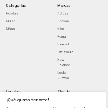
Categorías
Marcas
Hombre
Adidas
Mujer
Jordan
Niños
Nike
Puma
Reebok
Off-White
New
Balance
Louis
Vuitton
Legales
Tienda
¡Qué gusto tenerte!
Política de cookies
Mi cuenta
Política de privacidad
Mi carrito