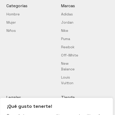
Categorías
Marcas
Hombre
Adidas
Mujer
Jordan
Niños
Nike
Puma
Reebok
Off-White
New
Balance
Louis
Vuitton
Legales
Tienda
¡Qué gusto tenerte!
Política de cookies
Mi cuenta
Política de privacidad
Mi carrito