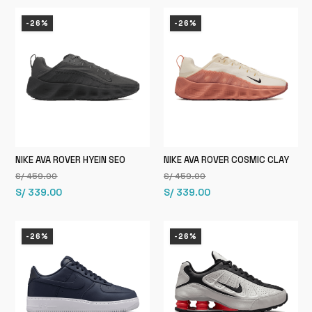
original
actual
era:
es:
-26%
-26%
era:
es:
S/ 459.00.
S/ 339.00.
S/ 459.00.
S/ 339.00.
NIKE AVA ROVER HYEIN SEO
NIKE AVA ROVER COSMIC CLAY
S/
459.00
S/
459.00
El
El
El
El
S/
339.00
S/
339.00
precio
precio
precio
precio
original
actual
original
actual
-26%
-26%
era:
es:
era:
es:
S/ 459.00.
S/ 339.00.
S/ 459.00.
S/ 339.00.