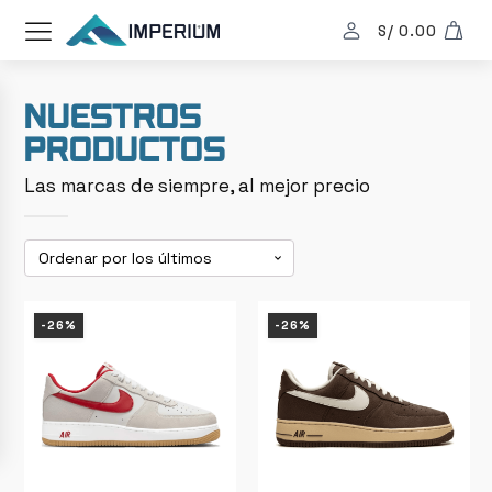
S/
0.00
Nuestros
productos
Las marcas de siempre, al mejor precio
-26%
-26%