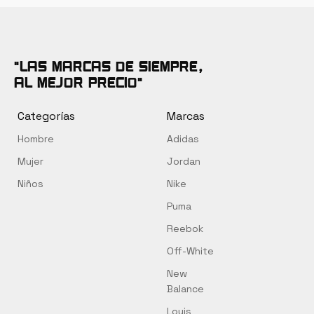
tiene
era:
es:
era
múltiples
S/ 390.00.
S/ 339.00.
S/ 
variantes.
Las
"Las marcas de siempre,
opciones
al mejor precio"
se
pueden
Categorías
Marcas
elegir
Hombre
Adidas
en
la
Mujer
Jordan
página
Niños
Nike
de
Puma
producto
Reebok
Off-White
New
Balance
Louis