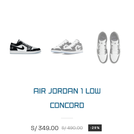
AIR JORDAN 1 LOW
CONCORD
S/
349.00
S/
490.00
-29%
El
El