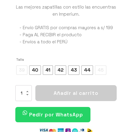
precio
precio
Las mejores zapatillas con estilo las encuentras
en Imperium.
original
actual
era:
es:
- Envío GRATIS por compras mayores a s/ 199
- Paga AL RECIBIR el producto
S/ 490.00.
S/ 349.00.
- Envíos a todo el PERÚ
Talla
39
40
41
42
43
44
45
AIR
Añadir al carrito
JORDAN
1
LOW
CONCORD
Pedir por WhatsApp
cantidad