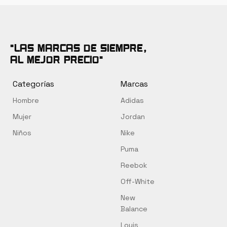
tiene
era:
es:
era
múltiples
S/ 390.00.
S/ 339.00.
S/ 
variantes.
Las
"Las marcas de siempre,
opciones
al mejor precio"
se
pueden
Categorías
Marcas
elegir
Hombre
Adidas
en
la
Mujer
Jordan
página
Niños
Nike
de
Puma
producto
Reebok
Off-White
New
Balance
Louis