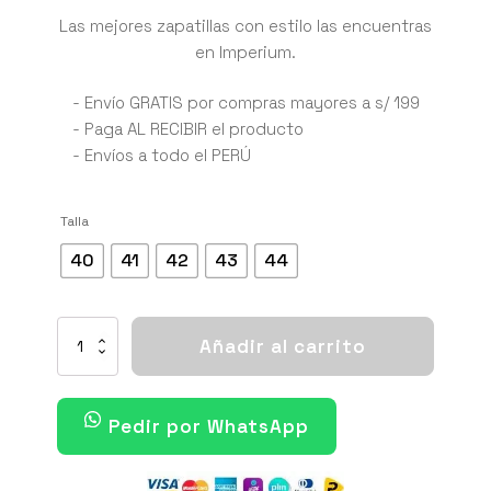
precio
precio
Las mejores zapatillas con estilo las encuentras
en Imperium.
original
actual
era:
es:
- Envío GRATIS por compras mayores a s/ 199
- Paga AL RECIBIR el producto
S/ 459.00.
S/ 369.00.
- Envíos a todo el PERÚ
Talla
40
41
42
43
44
AIR
Añadir al carrito
JORDAN
RETRO
12
BARONS
Pedir por WhatsApp
cantidad