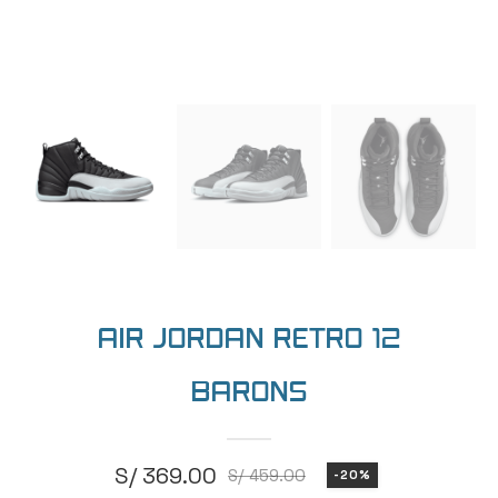
AIR JORDAN RETRO 12
BARONS
S/
369.00
S/
459.00
-20%
El
El