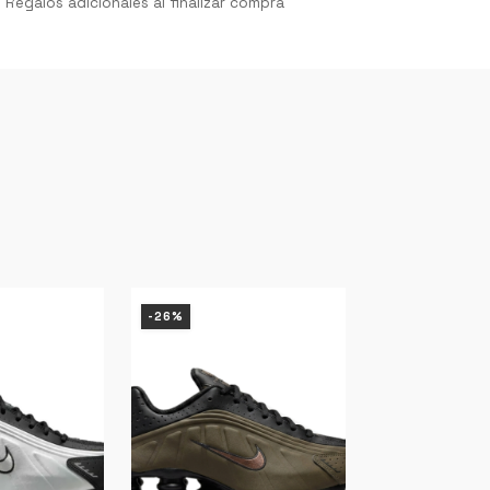
Regalos adicionales al finalizar compra
-26%
-26%