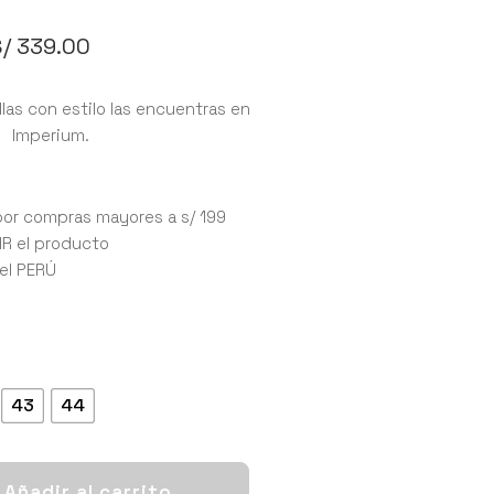
/
339.00
las con estilo las encuentras en
Imperium.
por compras mayores a s/ 199
IR el producto
 el PERÚ
43
44
Añadir al carrito