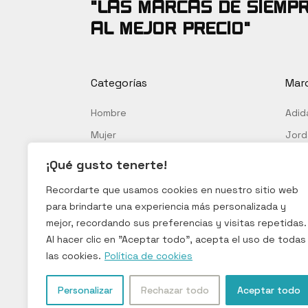
"Las marcas de siempr
Las
Las
iones
opciones
opci
al mejor precio"
se
se
den
pueden
pue
ir
elegir
elegi
Categorías
Mar
en
en
la
la
Hombre
Adid
ina
página
pági
Mujer
Jord
de
de
Niños
Nike
ducto
producto
prod
¡Qué gusto tenerte!
Pum
Recordarte que usamos cookies en nuestro sitio web
Ree
para brindarte una experiencia más personalizada y
Off-
mejor, recordando sus preferencias y visitas repetidas.
Al hacer clic en "Aceptar todo", acepta el uso de todas
New 
las cookies.
Política de cookies
Louis
Personalizar
Rechazar todo
Aceptar todo