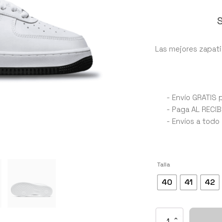
S
Las mejores zapatil
- Envío GRATIS 
- Paga AL RECIB
- Envíos a todo
Talla
40
41
42
NIKE