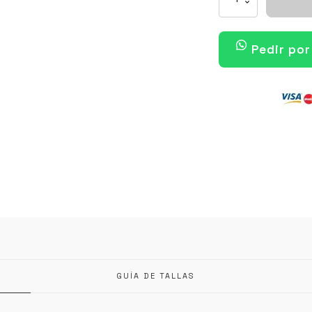
AIR
FORCE
1
UNIVERSITY
Pedir po
BLACK
cantidad
GUÍA DE TALLAS