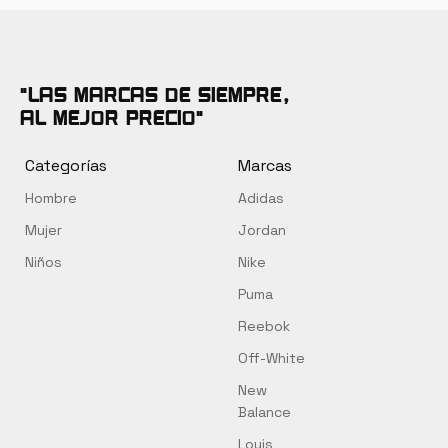
tiene
era:
es:
era
múltiples
S/ 459.00.
S/ 369.00.
S/ 
variantes.
Las
"Las marcas de siempre,
opciones
al mejor precio"
se
pueden
Categorías
Marcas
elegir
Hombre
Adidas
en
la
Mujer
Jordan
página
Niños
Nike
de
Puma
producto
Reebok
Off-White
New
Balance
Louis