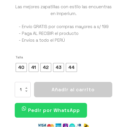
precio
precio
Las mejores zapatillas con estilo las encuentras
en Imperium.
original
actual
era:
es:
- Envío GRATIS por compras mayores a s/ 199
- Paga AL RECIBIR el producto
S/ 459.00.
S/ 339.00.
- Envíos a todo el PERÚ
Talla
40
41
42
43
44
NIKE
Añadir al carrito
SHOX
METALLIC
SILVER
BLACK
Pedir por WhatsApp
cantidad