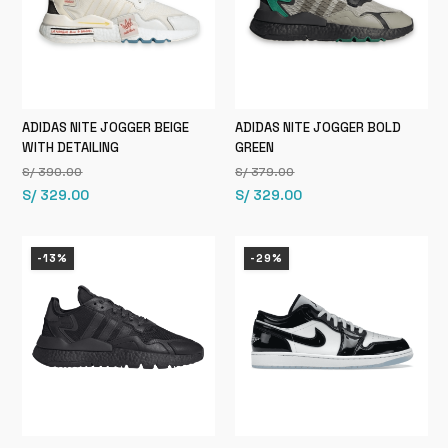
ADIDAS NITE JOGGER BEIGE
ADIDAS NITE JOGGER BOLD
WITH DETAILING
GREEN
S/
390.00
S/
379.00
El
El
El
El
S/
329.00
S/
329.00
precio
precio
precio
precio
original
actual
original
actual
-13%
-29%
era:
es:
era:
es:
S/ 390.00.
S/ 329.00.
S/ 379.00.
S/ 329.00.