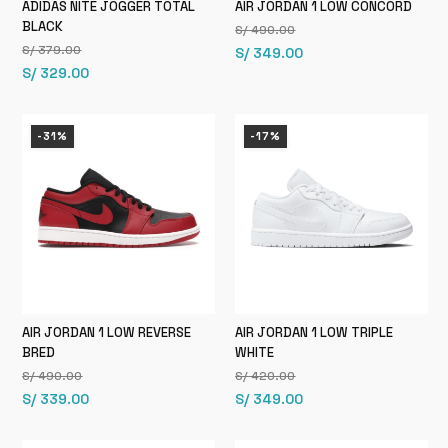
ADIDAS NITE JOGGER TOTAL
AIR JORDAN 1 LOW CONCORD
BLACK
S/
490.00
El
El
S/
379.00
S/
349.00
El
El
S/
329.00
precio
precio
precio
precio
original
actual
original
actual
era:
es:
-31%
-17%
era:
es:
S/ 490.00.
S/ 349.00.
S/ 379.00.
S/ 329.00.
AIR JORDAN 1 LOW REVERSE
AIR JORDAN 1 LOW TRIPLE
BRED
WHITE
S/
490.00
S/
420.00
El
El
El
El
S/
339.00
S/
349.00
precio
precio
precio
precio
original
actual
original
actual