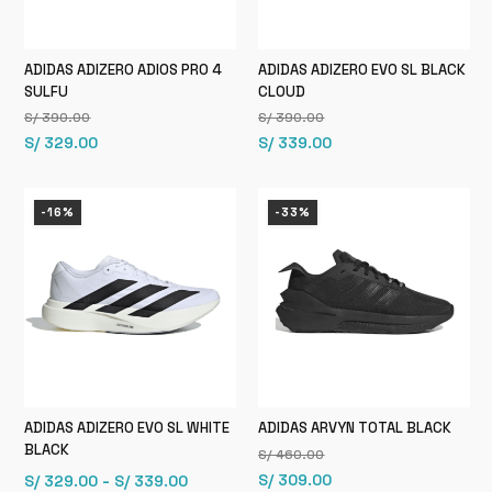
ADIDAS ADIZERO ADIOS PRO 4
ADIDAS ADIZERO EVO SL BLACK
SULFU
CLOUD
S/
390.00
S/
390.00
El
El
El
El
S/
329.00
S/
339.00
precio
precio
precio
precio
original
actual
original
actual
-16%
-33%
era:
es:
era:
es:
S/ 390.00.
S/ 329.00.
S/ 390.00.
S/ 339.00.
ADIDAS ADIZERO EVO SL WHITE
ADIDAS ARVYN TOTAL BLACK
BLACK
S/
460.00
El
El
Rango
-
S/
309.00
S/
329.00
S/
339.00