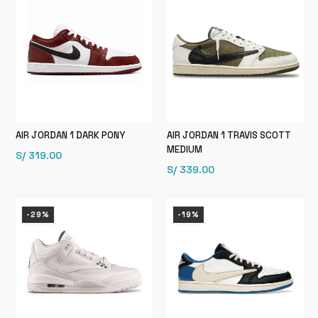
era:
es:
era:
es:
S/ 490.00.
S/ 359.00.
S/ 499.00.
S/ 339.00.
AIR JORDAN 1 DARK PONY
AIR JORDAN 1 TRAVIS SCOTT
MEDIUM
S/
319.00
S/
339.00
-29%
-19%