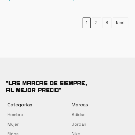
precio
precio
precio
precio
original
actual
original
actual
era:
es:
era:
es:
1
2
3
Next
S/ 490.00.
S/ 349.00.
S/ 490.00.
S/ 339.00.
"Las marcas de siempre,
al mejor precio"
Categorías
Marcas
Hombre
Adidas
Mujer
Jordan
Niños
Nike