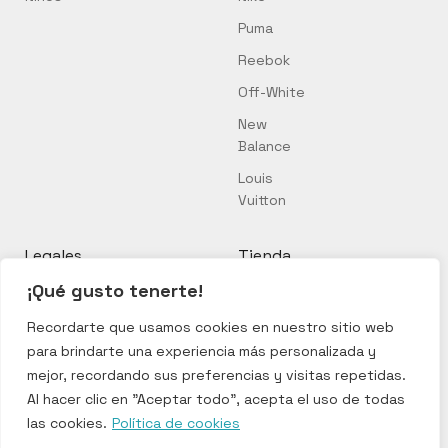
Puma
Reebok
Off-White
New
Balance
Louis
Vuitton
Legales
Tienda
¡Qué gusto tenerte!
Política de cookies
Mi cuenta
Política de privacidad
Mi carrito
Recordarte que usamos cookies en nuestro sitio web
para brindarte una experiencia más personalizada y
Términos y condiciones
Finalizar
compra
mejor, recordando sus preferencias y visitas repetidas.
Al hacer clic en "Aceptar todo", acepta el uso de todas
las cookies.
Política de cookies