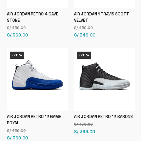
AIR JORDAN RETRO 4 CAVE
AIR JORDAN 1 TRAVIS SCOTT
STONE
VELVET
S/
459.00
S/
459.00
El
El
El
El
S/
369.00
S/
349.00
precio
precio
precio
precio
original
actual
original
actual
-20%
-20%
era:
es:
era:
es:
S/ 459.00.
S/ 369.00.
S/ 459.00.
S/ 349.00.
AIR JORDAN RETRO 12 GAME
AIR JORDAN RETRO 12 BARONS
ROYAL
S/
459.00
El
El
S/
459.00
S/
369.00
El
El
S/
369.00
precio
precio