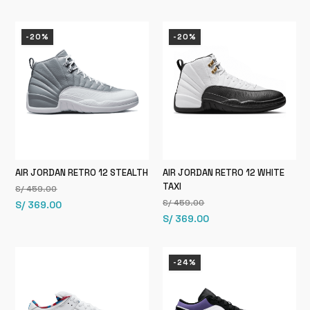
precio
precio
original
actual
original
actual
era:
es:
-20%
-20%
era:
es:
S/ 459.00.
S/ 369.00.
S/ 459.00.
S/ 369.00.
AIR JORDAN RETRO 12 STEALTH
AIR JORDAN RETRO 12 WHITE
TAXI
S/
459.00
El
El
S/
459.00
S/
369.00
El
El
S/
369.00
precio
precio
precio
precio
original
actual
original
actual
era:
es:
-24%
era:
es:
S/ 459.00.
S/ 369.00.
S/ 459.00.
S/ 369.00.