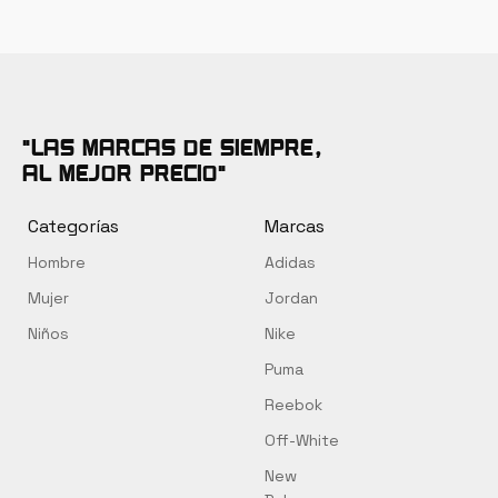
original
actual
orig
producto
tiene
era:
es:
era
múltiples
S/ 390.00.
S/ 339.00.
S/ 
variantes.
Las
"Las marcas de siempre,
opciones
al mejor precio"
se
pueden
Categorías
Marcas
elegir
Hombre
Adidas
en
la
Mujer
Jordan
página
Niños
Nike
de
Puma
producto
Reebok
Off-White
New