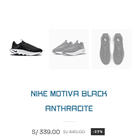
NIKE MOTIVA BLACK
ANTHRACITE
S/
339.00
S/
440.00
-23%
El
El