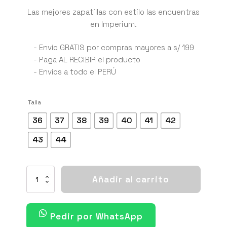
precio
precio
Las mejores zapatillas con estilo las encuentras
en Imperium.
original
actual
era:
es:
- Envío GRATIS por compras mayores a s/ 199
- Paga AL RECIBIR el producto
S/ 440.00.
S/ 339.00.
- Envíos a todo el PERÚ
Talla
36
37
38
39
40
41
42
43
44
NIKE
Añadir al carrito
MOTIVA
BLACK
ANTHRACITE
cantidad
Pedir por WhatsApp